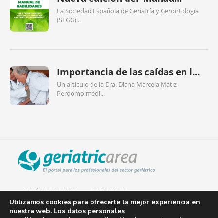
La Sociedad Española de Geriatría y Gerontología
(SEGG)...
Importancia de las caídas en l...
Un artículo de la Dra. Diana Marcela Matiz
Perdomo,médi...
QUIÉNES SOMOS
PUBLICIDAD
Utilizamos cookies para ofrecerte la mejor experiencia en
nuestra web. Los datos personales
AVISO LEGAL