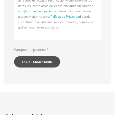
derechos de acceso, rectificación y supresión de los
datos, así como otros derechos enviando un correo a
info@
comunicacionycia.com
Para más información
puedes visitar nuestra
Política de Privacidad
donde
entontarás más información sobre dónde, cómo y por
qué almacenamos sus datos.
Campos obligatorios
*