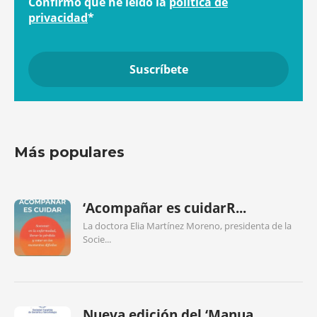
Confirmo que he leído la
política de
privacidad
*
Más populares
‘Acompañar es cuidarR...
La doctora Elia Martínez Moreno, presidenta de la
Socie...
Nueva edición del ‘Manua...