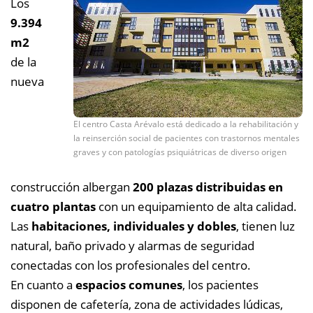
Los
9.394
m2
de la
nueva
El centro Casta Arévalo está dedicado a la rehabilitación y
la reinserción social de pacientes con trastornos mentales
graves y con patologías psiquiátricas de diverso origen
construcción albergan
200 plazas distribuidas en
cuatro plantas
con un equipamiento de alta calidad.
Las
habitaciones, individuales y dobles
, tienen luz
natural, baño privado y alarmas de seguridad
conectadas con los profesionales del centro.
En cuanto a
espacios comunes
, los pacientes
disponen de cafetería, zona de actividades lúdicas,