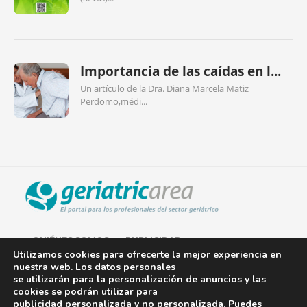
Importancia de las caídas en l...
Un artículo de la Dra. Diana Marcela Matiz
Perdomo,médi...
QUIÉNES SOMOS
PUBLICIDAD
Utilizamos cookies para ofrecerte la mejor experiencia en
nuestra web. Los datos personales
AVISO LEGAL
se utilizarán para la personalización de anuncios y las
cookies se podrán utilizar para
POLÍTICA DE COOKIES
publicidad personalizada y no personalizada. Puedes