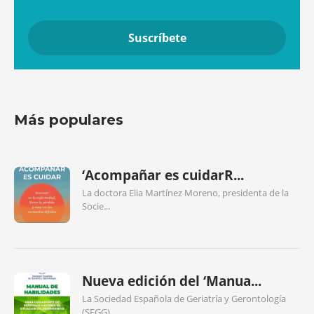
Más populares
‘Acompañar es cuidarR...
La doctora Elia Martínez Moreno, presidenta de la
Socie...
Nueva edición del ‘Manua...
La Sociedad Española de Geriatría y Gerontología
(SEGG)...