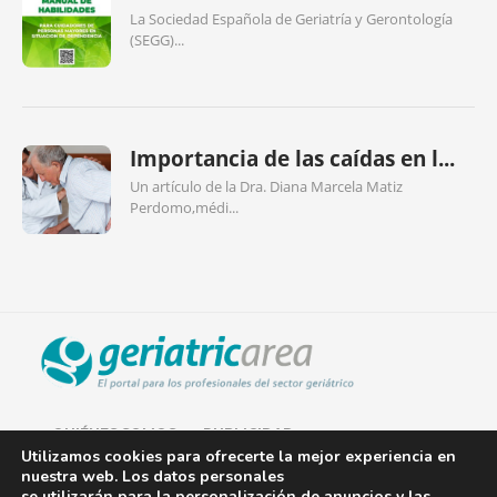
La Sociedad Española de Geriatría y Gerontología
(SEGG)...
Importancia de las caídas en l...
Un artículo de la Dra. Diana Marcela Matiz
Perdomo,médi...
QUIÉNES SOMOS
PUBLICIDAD
Utilizamos cookies para ofrecerte la mejor experiencia en
nuestra web. Los datos personales
AVISO LEGAL
se utilizarán para la personalización de anuncios y las