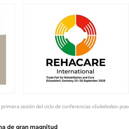
 primera sesión del ciclo de conferencias «
Soledades»
pue
ma de gran magnitud