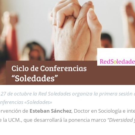
 27 de octubre la Red Soledades organiza la primera sesión d
nferencias «Soledades»
tervención de
Esteban Sánchez
, Doctor en Sociología e in
e la UCM., que desarrollará la ponencia marco
“Diversidad 