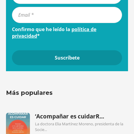
Confirmo que he leído la
política de
privacidad
*
Más populares
‘Acompañar es cuidarR...
La doctora Elia Martínez Moreno, presidenta de la
Socie...