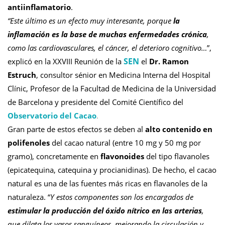
antiinflamatorio
.
“Este último es un efecto muy interesante, porque
la
inflamación es la base de muchas enfermedades crónica
,
como las cardiovasculares, el cáncer, el deterioro cognitivo…
”,
SEN
explicó en la XXVIII Reunión de la
el
Dr. Ramon
Estruch
, consultor sénior en Medicina Interna del Hospital
Clínic, Profesor de la Facultad de Medicina de la Universidad
de Barcelona y presidente del Comité Científico del
Observatorio del Cacao
.
Gran parte de estos efectos se deben al
alto contenido en
polifenoles
del cacao natural (entre 10 mg y 50 mg por
gramo), concretamente en
flavonoides
del tipo flavanoles
(epicatequina, catequina y procianidinas). De hecho, el cacao
natural es una de las fuentes más ricas en flavanoles de la
naturaleza. “
Y estos componentes son los encargados de
estimular la producción del óxido nítrico en las arterias
,
que dilata los vasos sanguíneos, mejorando la circulación y