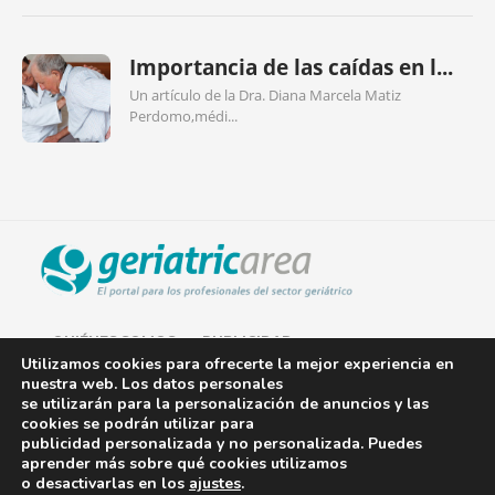
Importancia de las caídas en l...
Un artículo de la Dra. Diana Marcela Matiz
Perdomo,médi...
QUIÉNES SOMOS
PUBLICIDAD
Utilizamos cookies para ofrecerte la mejor experiencia en
nuestra web. Los datos personales
AVISO LEGAL
se utilizarán para la personalización de anuncios y las
cookies se podrán utilizar para
POLÍTICA DE COOKIES
publicidad personalizada y no personalizada. Puedes
aprender más sobre qué cookies utilizamos
POLÍTICA DE PRIVACIDAD
o desactivarlas en los
ajustes
.