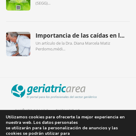
(SEGG)...
Importancia de las caídas en l...
Un artículo de la Dra. Diana Marcela Matiz
Perdomo,médi...
QUIÉNES SOMOS
PUBLICIDAD
Utilizamos cookies para ofrecerte la mejor experiencia en
nuestra web. Los datos personales
AVISO LEGAL
se utilizarán para la personalización de anuncios y las
cookies se podrán utilizar para
POLÍTICA DE COOKIES