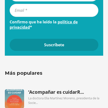
Confirmo que he leído la
política de
privacidad
*
Más populares
‘Acompañar es cuidarR...
La doctora Elia Martínez Moreno, presidenta de la
Socie...