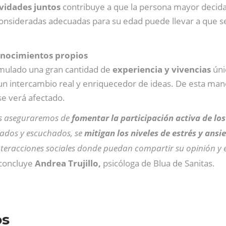
ividades juntos
contribuye a que la persona mayor decida 
nsideradas adecuadas para su edad puede llevar a que se 
onocimientos propios
ulado una gran cantidad de
experiencia y vivencias
úni
n intercambio real y enriquecedor de ideas. De esta man
se verá afectado.
nos aseguraremos de
fomentar la participación activa de lo
orados y escuchados, se
mitigan los niveles de estrés y ansi
teracciones sociales donde puedan compartir su opinión y e
 concluye
Andrea Trujillo,
psicóloga de Blua de Sanitas.
os