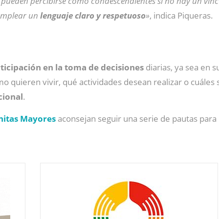
 pueden percibirse como condescendientes si no hay un víncu
 emplear un
lenguaje claro y respetuoso
»
, indica Piqueras.
icipación en la toma de decisiones
diarias, ya sea en s
ómo quieren vivir, qué actividades desean realizar o cuáles
cional
.
nitas Mayores
aconsejan seguir una serie de pautas par