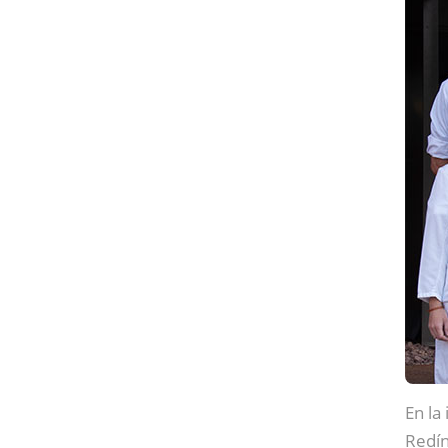
En la
Redín