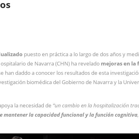
dos
dualizado
puesto en práctica a lo largo de dos años y me
 Hospitalario de Navarra (CHN) ha revelado
mejoras en la 
se han daddo a conocer los resultados de esta investigació
vestigación biomédica del Gobierno de Navarra y la Unive
 apoya la necesidad de
“un cambio en la hospitalización tr
e mantener la capacidad funcional y la función cognitiva