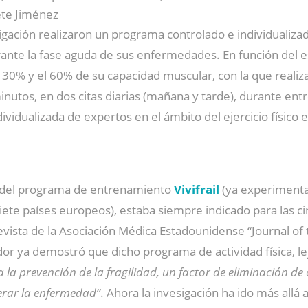
te Jiménez
igación realizaron un programa controlado e individualiza
urante la fase aguda de sus enfermedades. En función del 
 30% y el 60% de su capacidad muscular, con la que realiz
utos, en dos citas diarias (mañana y tarde), durante entre
ndividualizada de expertos en el ámbito del ejercicio físic
do del programa de entrenamiento
Vivifrail
(ya experimentad
iete países europeos), estaba siempre indicado para las cir
revista de la Asociación Médica Estadounidense “Journal o
dor ya demostró que dicho programa de actividad física, l
la prevención de la fragilidad, un factor de eliminación de 
erar la enfermedad”
. Ahora la invesigación ha ido más allá 