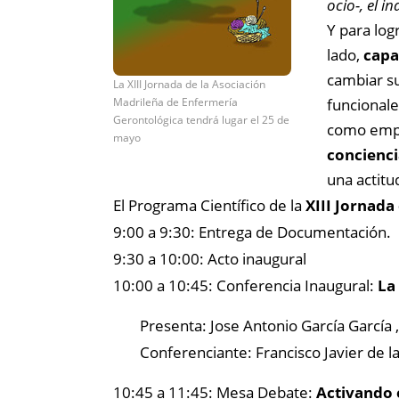
ocio-, el i
Y para log
lado,
capa
cambiar s
La XIII Jornada de la Asociación
Madrileña de Enfermería
funcionale
Gerontológica tendrá lugar el 25 de
como empo
mayo
concienci
una actitu
El Programa Científico de la
XIII Jornada
9:00 a 9:30: Entrega de Documentación.
9:30 a 10:00: Acto inaugural
10:00 a 10:45:
Conferencia Inaugural:
La
Presenta: Jose Antonio García García 
Conferenciante: Francisco Javier de l
10:45 a 11:45:
Mesa Debate:
Activando 