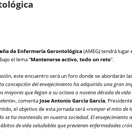
tológica
ileña de Enfermería Gerontológica
(AMEG) tendrá lugar e
bajo el lema “
Mantenerse activo, todo un reto
”.
asión, este encuentro será un foro donde se abordarán la
ta concepción del envejecimiento ha adquirido una gran im
os mayores que llegan a su octava o novena década de vida
celente»
, comenta
Jose Antonio García García
, President
ntido, el objetivo de esta jornada será
«romper el mito de la
do se ha mantenido en nuestra sociedad. El envejecimiento ac
ábitos de vida saludables que previenen enfermedades crónica