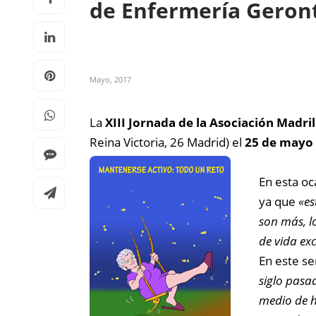
de Enfermería Geron
Mayo, 2017
La
XIII Jornada de la Asociación Madr
Reina Victoria, 26 Madrid) el
25 de mayo
En esta oc
ya que
«es
son más, l
de vida ex
En este se
siglo pasa
medio de h