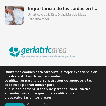
Importancia de las caídas en l...
Un artículo de la Dra. Diana Marcela Matiz
Perdomo,médi...
QUIÉNES SOMOS
PUBLICIDAD
Utilizamos cookies para ofrecerte la mejor experiencia en
nuestra web. Los datos personales
AVISO LEGAL
se utilizarán para la personalización de anuncios y las
cookies se podrán utilizar para
POLÍTICA DE COOKIES
publicidad personalizada y no personalizada. Puedes
aprender más sobre qué cookies utilizamos
POLÍTICA DE PRIVACIDAD
o desactivarlas en los
ajustes
.
¡Newsletter!
CONTACTO