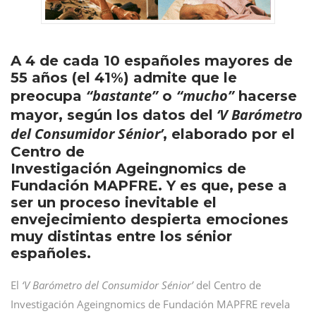
A 4 de cada 10 españoles mayores de
55 años (el 41%) admite que le
“bastante”
“mucho”
preocupa
o
hacerse
‘V Barómetro
mayor, según los datos del
del Consumidor Sénior’
, elaborado por el
Centro de
Investigación Ageingnomics de
Fundación MAPFRE. Y es que, pese a
ser un proceso inevitable el
envejecimiento despierta emociones
muy distintas entre los sénior
españoles.
El
‘V Barómetro del Consumidor Sénior’
del Centro de
Investigación Ageingnomics de Fundación MAPFRE revela