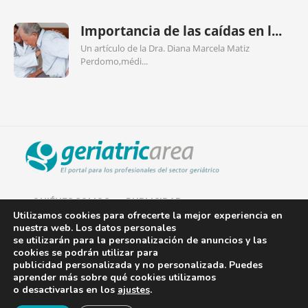
Importancia de las caídas en l...
Un artículo de la Dra. Diana Marcela Matiz
Perdomo,médi...
QUIÉNES SOMOS
PUBLICIDAD
Utilizamos cookies para ofrecerte la mejor experiencia en
nuestra web. Los datos personales
AVISO LEGAL
se utilizarán para la personalización de anuncios y las
cookies se podrán utilizar para
POLÍTICA DE COOKIES
publicidad personalizada y no personalizada. Puedes
aprender más sobre qué cookies utilizamos
POLÍTICA DE PRIVACIDAD
o desactivarlas en los
ajustes
.