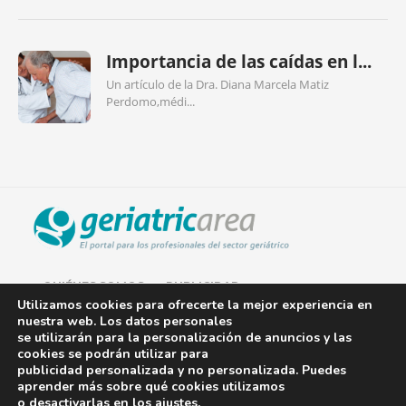
Importancia de las caídas en l...
Un artículo de la Dra. Diana Marcela Matiz
Perdomo,médi...
QUIÉNES SOMOS
PUBLICIDAD
Utilizamos cookies para ofrecerte la mejor experiencia en
nuestra web. Los datos personales
AVISO LEGAL
se utilizarán para la personalización de anuncios y las
cookies se podrán utilizar para
POLÍTICA DE COOKIES
publicidad personalizada y no personalizada. Puedes
aprender más sobre qué cookies utilizamos
POLÍTICA DE PRIVACIDAD
o desactivarlas en los
ajustes
.