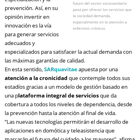
futuro del sector sociosanitario
prevención. Así, en su
pasa por ofrecer los servicios que
opinión invertir en
la sociedad demanda,
especialmente en la atención a
innovación es la vía
enfermos crónicos
para generar servicios
adecuados y
especializados para satisfacer la actual demanda con
las máximas garantías de calidad.
En esta sentido,
SARquavitae
apuesta por una
atención a la cronicidad
que contemple todos sus
estadíos gracias a un modelo de gestión basado en
una p
lataforma integral de servicios
que da
cobertura a todos los niveles de dependencia, desde
la prevención hasta la atención al final de vida.
“Las nuevas tecnologías permitirán el desarrollo de
aplicaciones en domótica y teleasistencia que
marcarán el futuro del cuidado a los mayores”, afirma