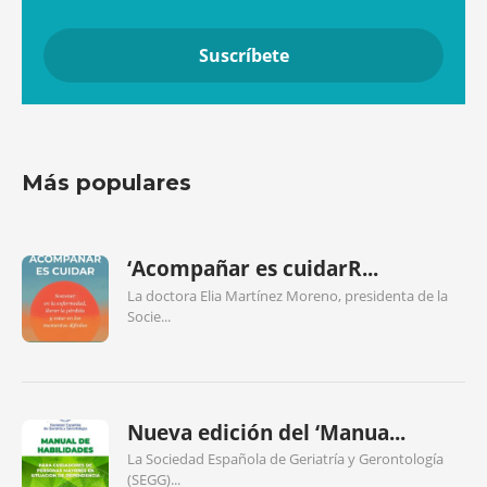
Más populares
‘Acompañar es cuidarR...
La doctora Elia Martínez Moreno, presidenta de la
Socie...
Nueva edición del ‘Manua...
La Sociedad Española de Geriatría y Gerontología
(SEGG)...