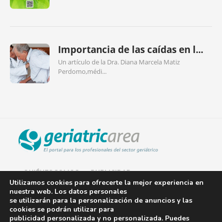
Importancia de las caídas en l...
Un artículo de la Dra. Diana Marcela Matiz
Perdomo,médi...
QUIÉNES SOMOS
PUBLICIDAD
Utilizamos cookies para ofrecerte la mejor experiencia en
nuestra web. Los datos personales
AVISO LEGAL
se utilizarán para la personalización de anuncios y las
cookies se podrán utilizar para
POLÍTICA DE COOKIES
publicidad personalizada y no personalizada. Puedes