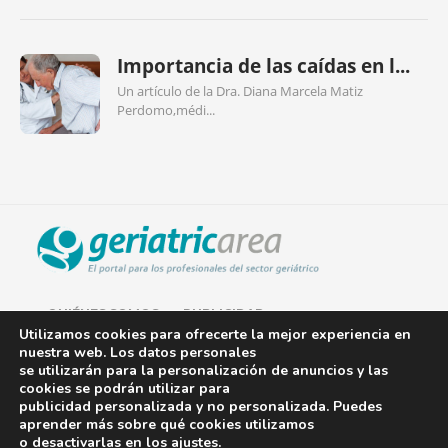
Importancia de las caídas en l...
Un artículo de la Dra. Diana Marcela Matiz
Perdomo,médi...
QUIÉNES SOMOS
PUBLICIDAD
Utilizamos cookies para ofrecerte la mejor experiencia en
nuestra web. Los datos personales
AVISO LEGAL
se utilizarán para la personalización de anuncios y las
cookies se podrán utilizar para
POLÍTICA DE COOKIES
publicidad personalizada y no personalizada. Puedes
aprender más sobre qué cookies utilizamos
POLÍTICA DE PRIVACIDAD
o desactivarlas en los
ajustes
.