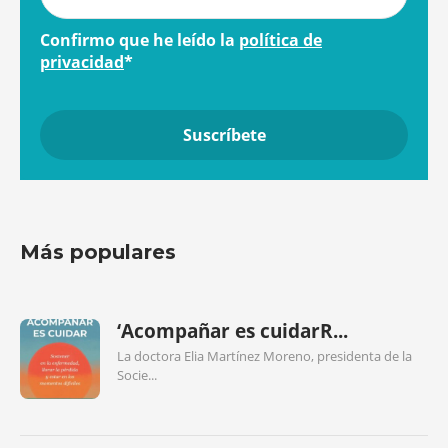
Confirmo que he leído la
política de
privacidad
*
Más populares
‘Acompañar es cuidarR...
La doctora Elia Martínez Moreno, presidenta de la
Socie...