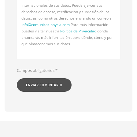
internacionales de sus datos. Puede ejercer sus
derechos de acceso, rectificación y supresión de los
datos, así como otros derechos enviando un correo a
info@
comunicacionycia.com
Para más información
puedes visitar nuestra
Política de Privacidad
donde
entontarás más información sobre dónde, cómo y por
qué almacenamos sus datos.
Campos obligatorios
*