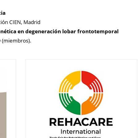
ia
ión CIEN, Madrid
enética en degeneración lobar frontotemporal
 (miembros).