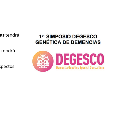
ias
tendrá
e tendrá
spectos