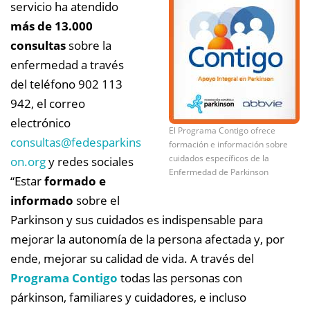
servicio ha atendido
más de 13.000
consultas
sobre la
enfermedad a través
del teléfono 902 113
942, el correo
electrónico
El Programa Contigo ofrece
consultas@
fedesparkins
formación e información sobre
cuidados específicos de la
on.org
y redes sociales
Enfermedad de Parkinson
“Estar
formado e
informado
sobre el
Parkinson y sus cuidados es indispensable para
mejorar la autonomía de la persona afectada y, por
ende, mejorar su calidad de vida. A través del
Programa Contigo
todas las personas con
párkinson, familiares y cuidadores, e incluso