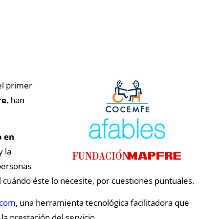
l primer
re
, han
o en
 la
 personas
l cuándo éste lo necesite, por cuestiones puntuales.
.com
, una herramienta tecnológica facilitadora que
a prestación del servicio.