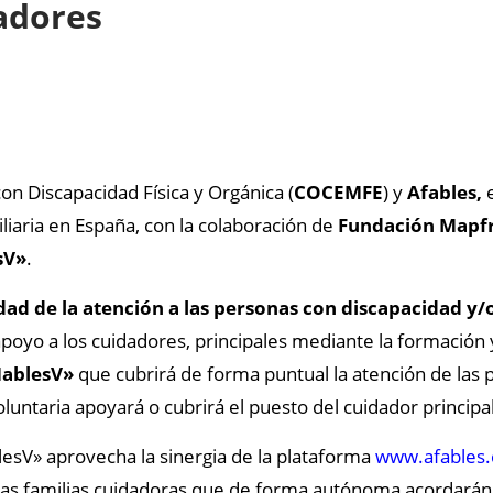
dadores
n Discapacidad Física y Orgánica (
COCEMFE
) y
Afables,
e
liaria en España, con la colaboración de
Fundación Mapf
sV»
.
dad de la atención a las personas con discapacidad y/
apoyo a los cuidadores, principales mediante la formación y
MablesV»
que cubrirá de forma puntual la atención de las
oluntaria apoyará o cubrirá el puesto del cuidador principa
lesV» aprovecha la sinergia de la plataforma
www.afables
las familias cuidadoras que de forma autónoma acordarán l