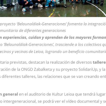
 proyecto ‘Belaunaldiak-Generaciones’ fomenta la integraci
munitaria de diferentes generaciones
 experiencias, cuidan y aprenden de los mayores forman 
o ‘Belaunaldiak-Generaciones’, trasciende a los colectivos qu
 vecinos y vecinas de Leioa, logrando un beneficio comunitar
itaria previstas, destacan la realización de diversos
taller
ración de la ONGD Zabalketa y su proyecto SolidariUp, y l
 diferentes talleres, las relaciones que se van creando ent
n general
en el auditorio de Kultur Leioa que tendrá lugar
cto intergeneracional, se podrá ver el vídeo documental y 