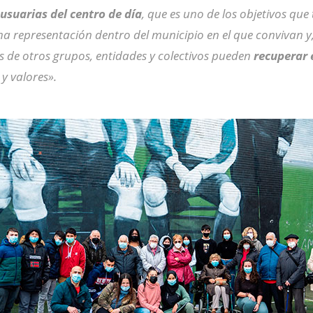
usuarias del centro de día
, que es uno de los objetivos qu
na representación dentro del municipio en el que convivan y
s de otros grupos, entidades y colectivos pueden
recuperar 
y valores».