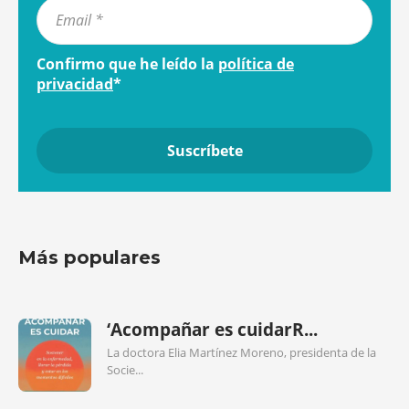
Confirmo que he leído la
política de
privacidad
*
Más populares
‘Acompañar es cuidarR...
La doctora Elia Martínez Moreno, presidenta de la
Socie...