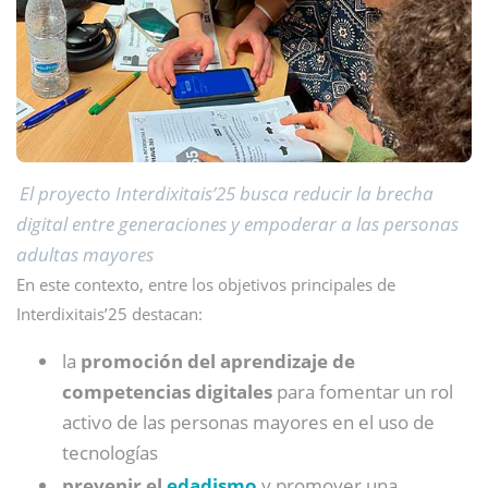
El proyecto Interdixitais’25 busca reducir la brecha
digital entre generaciones y empoderar a las personas
adultas mayores
En este contexto, entre los objetivos principales de
Interdixitais’25 destacan:
la
promoción del aprendizaje de
competencias digitales
para fomentar un rol
activo de las personas mayores en el uso de
tecnologías
prevenir el
edadismo
y promover una