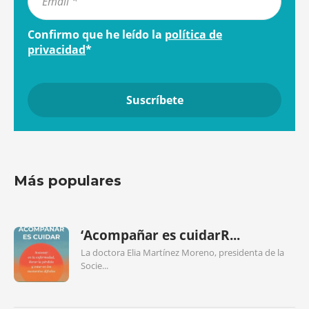
Confirmo que he leído la
política de
privacidad
*
Más populares
‘Acompañar es cuidarR...
La doctora Elia Martínez Moreno, presidenta de la
Socie...