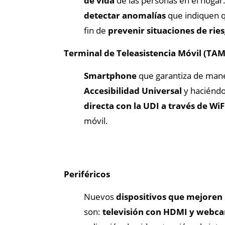
de vida
de las personas en el hogar
detectar anomalías
que indiquen q
fin de
prevenir situaciones de rie
Terminal de Teleasistencia Móvil (TAM
Smartphone
que garantiza de maner
Accesibilidad Universal
y haciéndo
directa con la UDI a través de WiF
móvil.
Periféricos
Nuevos
dispositivos que mejoren l
son:
televisión con HDMI y webc