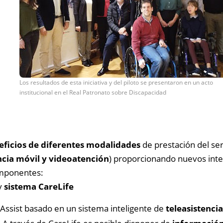
Los resultados de esta iniciativa y del piloto se presentaron en un acto
institucional en el Real Patronato sobre Discapacidad
eficios de diferentes modalidades
de prestación del ser
encia móvil y videoatención
) proporcionando nuevos inte
omponentes:
y
sistema CareLife
Assist basado en un sistema inteligente de
teleasistenci