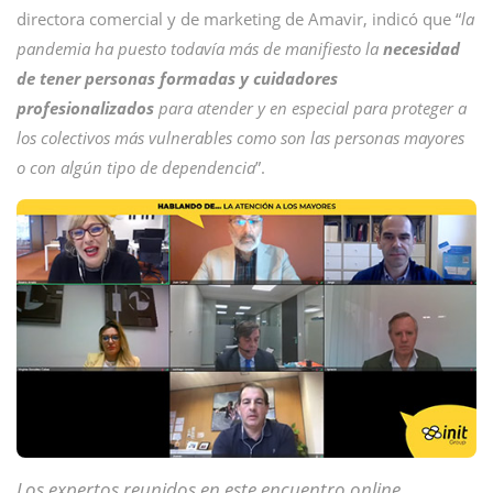
directora comercial y de marketing de Amavir, indicó que “
la
pandemia ha puesto todavía más de manifiesto la
necesidad
de tener personas formadas y cuidadores
profesionalizados
para atender y en especial para proteger a
los colectivos más vulnerables como son las personas mayores
o con algún tipo de dependencia
”.
Los expertos reunidos en este encuentro online