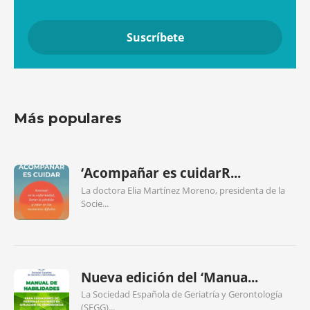
Más populares
‘Acompañar es cuidarR...
La doctora Elia Martínez Moreno, presidenta de la
Socie...
Nueva edición del ‘Manua...
La Sociedad Española de Geriatría y Gerontología
(SEGG)...