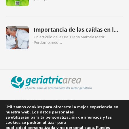
Importancia de las caídas en l...
Un artículo de la Dra. Diana Marcela Matiz
Perdomo,médi...
QUIÉNES SOMOS
PUBLICIDAD
Utilizamos cookies para ofrecerte la mejor experiencia en
nuestra web. Los datos personales
AVISO LEGAL
se utilizarán para la personalización de anuncios y las
cookies se podrán utilizar para
POLÍTICA DE COOKIES
publicidad personalizada y no personalizada. Puedes