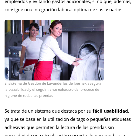
empleados y evitando gastos adicionales, si no que, además,
consigue una integración laboral óptima de sus usuarios.
El sistema de Gestión de Lavanderías de Ibernex asegura
la trazabilidad y el seguimiento exhausto del proceso de
higiene de todas las prendas
Se trata de un sistema que destaca por su
fá
cil usabilidad
,
ya que se basa en la utilizació
n de tags o peque
ñ
as etiquetas
adhesivas que permiten la lectura de las prendas sin
necesidad de una visualizaci
ó
n correcta, lo que ayuda a la