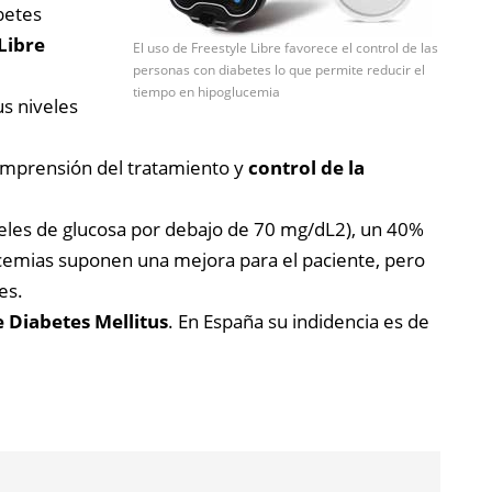
betes
Libre
El uso de Freestyle Libre favorece el control de las
personas con diabetes lo que permite reducir el
tiempo en hipoglucemia
s niveles
comprensión del tratamiento y
control de la
veles de glucosa por debajo de 70 mg/dL2), un 40%
ucemias suponen una mejora para el paciente, pero
es.
e Diabetes Mellitus
. En España su indidencia es de