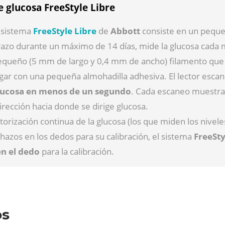
e glucosa FreeStyle Libre
l sistema
FreeStyle Libre
de
Abbott
consiste en un pequeñ
azo durante un máximo de 14 días, mide la glucosa cada min
queño (5 mm de largo y 0,4 mm de ancho) filamento que se
gar con una pequeña almohadilla adhesiva. El lector esca
lucosa en menos de un segundo
. Cada escaneo muestra 
irección hacia donde se dirige glucosa.
torización continua de la glucosa (los que miden los nivele
hazos en los dedos para su calibración, el sistema
FreeSty
en el dedo
para la calibración
.
os