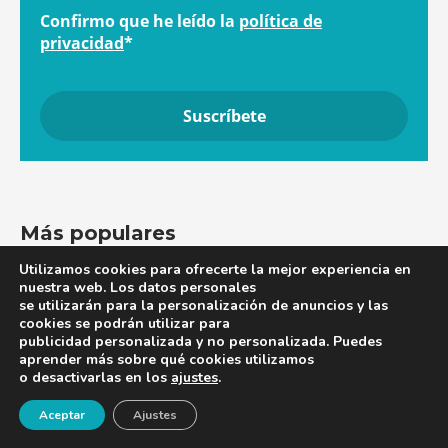
Confirmo que he leído la
política de
privacidad
*
Más populares
Utilizamos cookies para ofrecerte la mejor experiencia en
nuestra web. Los datos personales
se utilizarán para la personalización de anuncios y las
‘Acompañar es cuidarR...
cookies se podrán utilizar para
La doctora Elia Martínez Moreno, presidenta de la
publicidad personalizada y no personalizada. Puedes
Socie...
aprender más sobre qué cookies utilizamos
o desactivarlas en los
ajustes
.
¡Newsletter!
Aceptar
Ajustes