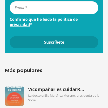
Confirmo que he leído la
política de
privacidad
*
Más populares
‘Acompañar es cuidarR...
La doctora Elia Martínez Moreno, presidenta de la
Socie...