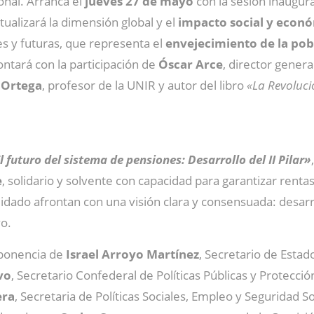
onal. Arranca el
jueves 27 de mayo
con la sesión inaugur
tualizará la dimensión global y el
impacto social y econ
s y futuras, que representa el
envejecimiento de la pob
contará con la participación de
Óscar Arce
, director gener
 Ortega
, profesor de la UNIR y autor del libro
«La Revoluci
l futuro del sistema de pensiones: Desarrollo del II Pilar»
e
, solidario y solvente con capacidad para garantizar rent
dado afrontan con una visión clara y consensuada: desarrol
vo.
 ponencia de
Israel Arroyo Martínez
, Secretario de Esta
vo
, Secretario Confederal de Políticas Públicas y Protecci
era
, Secretaria de Políticas Sociales, Empleo y Seguridad S