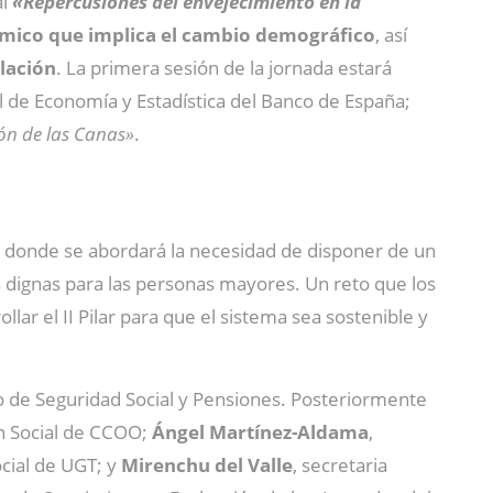
al
«Repercusiones del envejecimiento en la
ómico que implica el cambio demográfico
, así
lación
. La primera sesión de la jornada estará
al de Economía y Estadística del Banco de España;
ón de las Canas»
.
, donde se abordará la necesidad de disponer de un
as dignas para las personas mayores. Un reto que los
lar el II Pilar para que el sistema sea sostenible y
do de Seguridad Social y Pensiones. Posteriormente
ón Social de CCOO;
Ángel Martínez-Aldama
,
ocial de UGT; y
Mirenchu del Valle
, secretaria