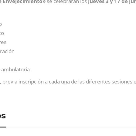
de Envejecimiento»
se celebrarán los
jueves 3 y 17 de ju
o
to
res
uración
y ambulatoria
, previa inscripción a cada una de las diferentes sesiones 
os