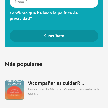
Confirmo que he leído la
política de
privacidad
*
Más populares
‘Acompañar es cuidarR...
La doctora Elia Martínez Moreno, presidenta de la
Socie...