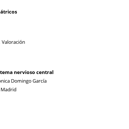
átricos
. Valoración
stema nervioso central
rónica Domingo García
, Madrid