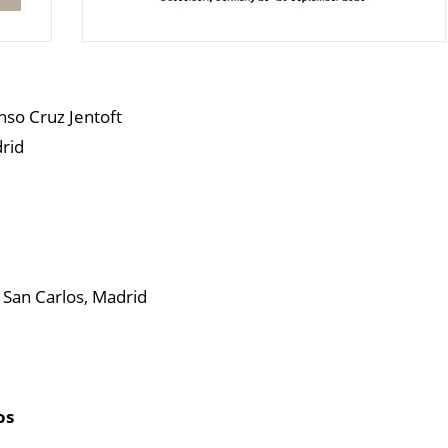
nso Cruz Jentoft
drid
o San Carlos, Madrid
os