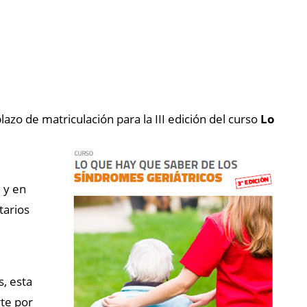
azo de matriculación para la III edición del c
urso
Lo
 y en
tarios
, esta
rte por