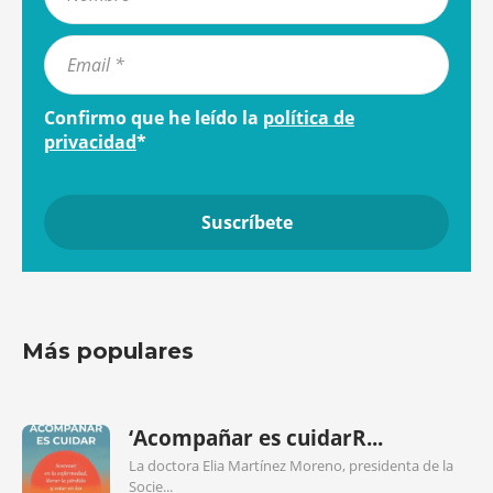
Confirmo que he leído la
política de
privacidad
*
Más populares
‘Acompañar es cuidarR...
La doctora Elia Martínez Moreno, presidenta de la
Socie...