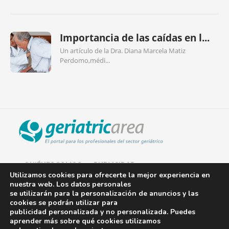
Importancia de las caídas en l...
Un artículo de la Dra. Diana Marcela Matiz
Perdomo,médi...
QUIÉNES SOMOS
PUBLICIDAD
Utilizamos cookies para ofrecerte la mejor experiencia en
nuestra web. Los datos personales
AVISO LEGAL
se utilizarán para la personalización de anuncios y las
cookies se podrán utilizar para
POLÍTICA DE COOKIES
publicidad personalizada y no personalizada. Puedes
aprender más sobre qué cookies utilizamos
POLÍTICA DE PRIVACIDAD