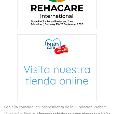
Con ella coincide la vicepresidenta de la Fundación Weber:
“
El objetivo final es
plantear soluciones para alcanzar niveles