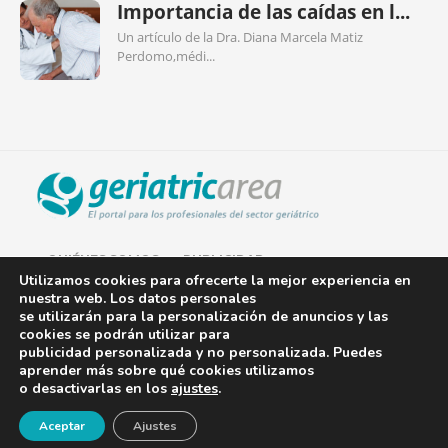
Importancia de las caídas en l...
Un artículo de la Dra. Diana Marcela Matiz
Perdomo,médi...
QUIÉNES SOMOS
PUBLICIDAD
Utilizamos cookies para ofrecerte la mejor experiencia en
nuestra web. Los datos personales
AVISO LEGAL
se utilizarán para la personalización de anuncios y las
cookies se podrán utilizar para
POLÍTICA DE COOKIES
publicidad personalizada y no personalizada. Puedes
aprender más sobre qué cookies utilizamos
POLÍTICA DE PRIVACIDAD
o desactivarlas en los
ajustes
.
¡Newsletter!
CONTACTO
Aceptar
Ajustes