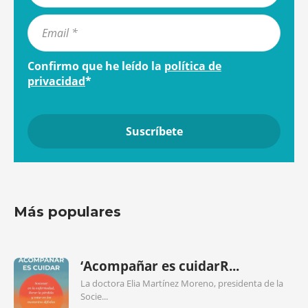
Confirmo que he leído la
política de
privacidad
*
Más populares
‘Acompañar es cuidarR...
La doctora Elia Martínez Moreno, presidenta de la
Socie...