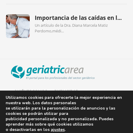
Importancia de las caídas en l...
Un artículo de la Dra. Diana Marcela Matiz
Perdomo,médi...
QUIÉNES SOMOS
PUBLICIDAD
Utilizamos cookies para ofrecerte la mejor experiencia en
nuestra web. Los datos personales
AVISO LEGAL
se utilizarán para la personalización de anuncios y las
cookies se podrán utilizar para
POLÍTICA DE COOKIES
publicidad personalizada y no personalizada. Puedes
aprender más sobre qué cookies utilizamos
POLÍTICA DE PRIVACIDAD
o desactivarlas en los
ajustes
.