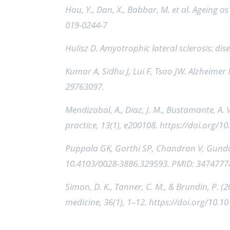
Hou, Y., Dan, X., Babbar, M. et al. Ageing a
019-0244-7
Hulisz D. Amyotrophic lateral sclerosis: d
Kumar A, Sidhu J, Lui F, Tsao JW. Alzheimer 
29763097.
Mendizabal, A., Diaz, J. M., Bustamante, A. 
practice, 13(1), e200108. https://doi.org
Puppala GK, Gorthi SP, Chandran V, Gundab
10.4103/0028-3886.329593. PMID: 3474777
Simon, D. K., Tanner, C. M., & Brundin, P. 
medicine, 36(1), 1–12. https://doi.org/10.1