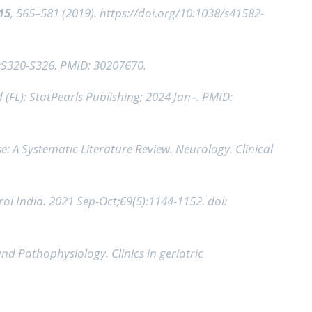
15
, 565–581 (2019). https://doi.org/10.1038/s41582-
):S320-S326. PMID: 30207670.
d (FL): StatPearls Publishing; 2024 Jan–. PMID:
se: A Systematic Literature Review. Neurology. Clinical
 India. 2021 Sep-Oct;69(5):1144-1152. doi:
nd Pathophysiology. Clinics in geriatric