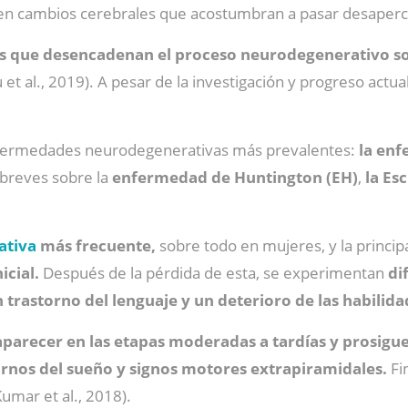
en cambios cerebrales que acostumbran a pasar desaperc
s que desencadenan el proceso neurodegenerativo so
et al., 2019). A pesar de la investigación y progreso actua
enfermedades neurodegenerativas más prevalentes:
la enf
breves sobre la
enfermedad de Huntington (EH)
,
la Es
ativa
más frecuente,
sobre todo en mujeres, y la princi
icial.
Después de la pérdida de esta, se experimentan
di
 trastorno del lenguaje y un deterioro de las habilida
aparecer en las etapas moderadas a tardías y prosiguen
tornos del sueño y signos motores extrapiramidales.
Fi
Kumar et al., 2018).