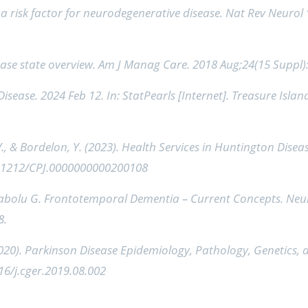
s a risk factor for neurodegenerative disease. Nat Rev Neurol
isease state overview. Am J Manag Care. 2018 Aug;24(15 Suppl
Disease. 2024 Feb 12. In: StatPearls [Internet]. Treasure Islan
V., & Bordelon, Y. (2023). Health Services in Huntington Disea
/10.1212/CPJ.0000000000200108
olu G. Frontotemporal Dementia – Current Concepts. Neurol
8.
(2020). Parkinson Disease Epidemiology, Pathology, Genetics, a
016/j.cger.2019.08.002