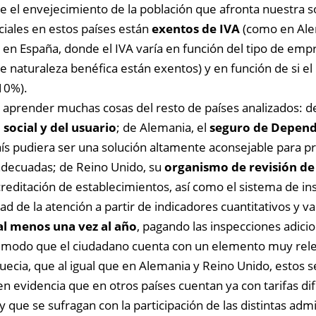
te el envejecimiento de la población que afronta nuestra s
iales en estos países están
exentos de IVA
(como en Ale
e en España, donde el IVA varía en función del tipo de em
 de naturaleza benéfica están exentos) y en función de si el
10%).
e aprender muchas cosas del resto de países analizados: de
 social y del usuario
; de Alemania, el
seguro de Depend
país pudiera ser una solución altamente aconsejable para p
s adecuadas; de Reino Unido, su
organismo de revisión de 
acreditación de establecimientos, así como el sistema de i
ad de la atención a partir de indicadores cuantitativos y va
al menos una vez al año
, pagando las inspecciones adici
l modo que el ciu
dadano cuenta con un elemento muy relev
uecia, que al igual que en Alemania y Reino Unido, estos s
en evidencia que en otros países cuentan ya con tarifas dif
 que se sufragan con la participación de las distintas admi