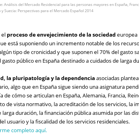
e: Análisis del Mercado Residencial para las personas mayores en España, Franc
 y Suecia: Perspectivas para el Mercado Español 2014
 el
proceso de envejecimiento de la sociedad
europea e
que está suponiendo un incremento notable de los recursos
gún tipo de cronicidad y que suponen el 70% del gasto sa
 el gasto público en España destinado a cuidados de larga 
ad, la pluripatología y la dependencia
asociadas plantean
ario, algo que en España sigue siendo una asignatura pend
ía de cómo se articulan en España, Alemania, Francia, Rein
 de vista normativo, la acreditación de los servicios, la im
e larga duración, la financiación pública asumida por las di
del usuario y la fiscalidad de los servicios residenciales.
orme completo aquí.