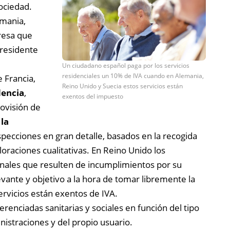
ociedad.
mania,
presa que
 residente
Un ciudadano español paga por los servicios
residenciales un 10% de IVA cuando en Alemania,
 Francia,
Reino Unido y Suecia estos servicios están
encia
,
exentos del impuesto
rovisión de
la
nspecciones en gran detalle, basados en la recogida
loraciones cualitativas. En Reino Unido los
onales que resulten de incumplimientos por su
ante y objetivo a la hora de tomar libremente la
ervicios están exentos de IVA.
erenciadas sanitarias y sociales en función del tipo
nistraciones y del propio usuario.