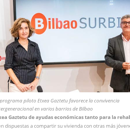
 programa piloto Etxea Gaztetu favorece la convivencia
tergeneracional en varios barrios de Bilbao
ea Gaztetu de ayudas económicas tanto para la rehab
én dispuestas a compartir su vivienda con otras más jóve