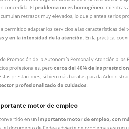
ón concedida. El
problema no es homogéneo
: mientras
acumulan retrasos muy elevados, lo que plantea serios pro
 permitido adaptar los servicios a las características del 
s y en la intensidad de la atención
. En la práctica, coe
 de Promoción de la Autonomía Personal y Atención a las
icios profesionales, pero
cerca del 40% de las prestacio
stas prestaciones, si bien más baratas para la Administra
 sector profesionalizado de cuidados
.
importante motor de empleo
 convertido en un
importante motor de empleo, con má
os, el documento de Fedea advierte de problemas estructu