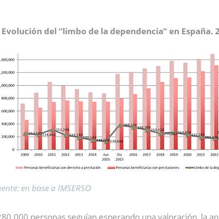
Evolución del “limbo de la dependencia” en España. 
uente: en base a IMSERSO
80.000 personas seguían esperando una valoración, la apro