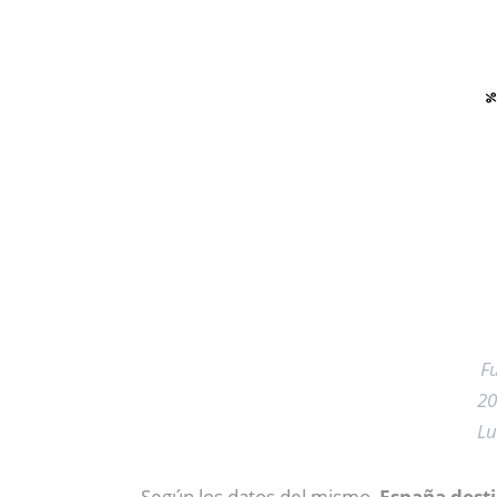
Fu
20
Lu
Según los datos del mismo,
España desti