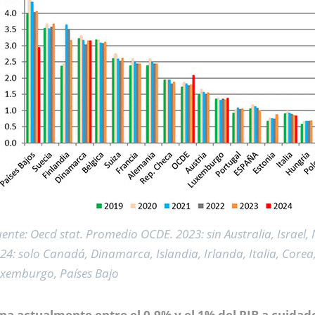
ente: Oecd stat. Promedio OCDE. 2023: sin Australia, Israel,
24: solo Canadá, Dinamarca, Islandia, Irlanda, Italia, Corea
xemburgo, Países Bajo
na actualmente entre el 0,9% y el 1% del PIB a cuidad