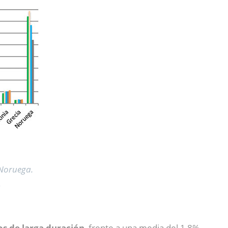
 Noruega.
,
os de larga duración
, frente a una media del 1,8%