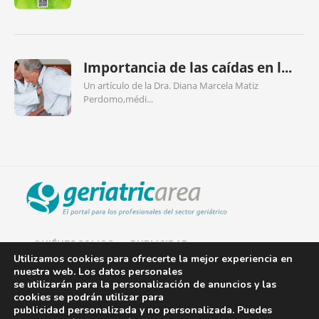
Importancia de las caídas en l...
Un artículo de la Dra. Diana Marcela Matiz
Perdomo,médi...
QUIÉNES SOMOS
PUBLICIDAD
Utilizamos cookies para ofrecerte la mejor experiencia en
nuestra web. Los datos personales
AVISO LEGAL
se utilizarán para la personalización de anuncios y las
cookies se podrán utilizar para
POLÍTICA DE COOKIES
publicidad personalizada y no personalizada. Puedes