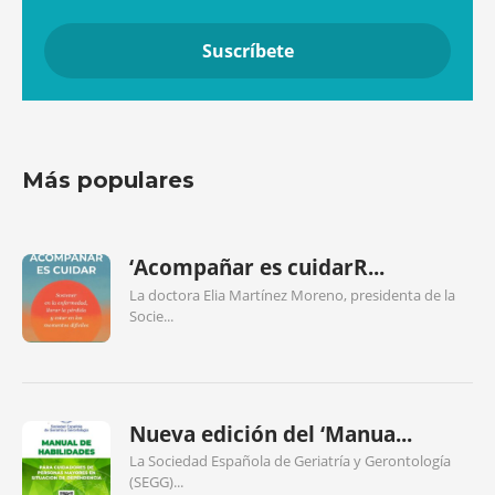
Más populares
‘Acompañar es cuidarR...
La doctora Elia Martínez Moreno, presidenta de la
Socie...
Nueva edición del ‘Manua...
La Sociedad Española de Geriatría y Gerontología
(SEGG)...