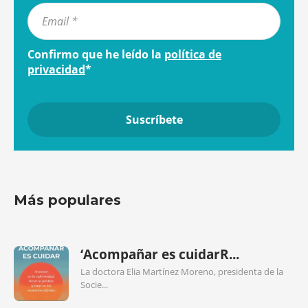
Confirmo que he leído la
política de
privacidad
*
Más populares
‘Acompañar es cuidarR...
La doctora Elia Martínez Moreno, presidenta de la
Socie...