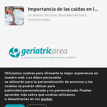
Importancia de las caídas en l...
Un artículo de la Dra. Diana Marcela Matiz
Perdomo,médi...
QUIÉNES SOMOS
PUBLICIDAD
Utilizamos cookies para ofrecerte la mejor experiencia en
nuestra web. Los datos personales
AVISO LEGAL
se utilizarán para la personalización de anuncios y las
cookies se podrán utilizar para
POLÍTICA DE COOKIES
publicidad personalizada y no personalizada. Puedes
aprender más sobre qué cookies utilizamos
POLÍTICA DE PRIVACIDAD
o desactivarlas en los
ajustes
.
¡Newsletter!
CONTACTO