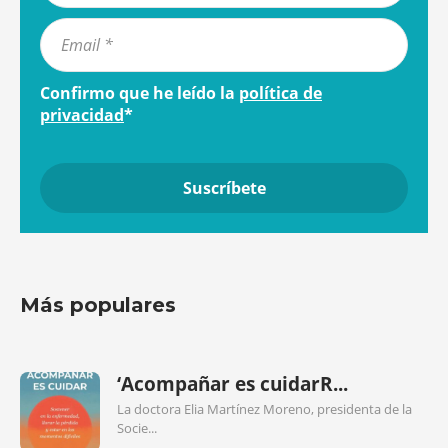
Confirmo que he leído la
política de
privacidad
*
Más populares
‘Acompañar es cuidarR...
La doctora Elia Martínez Moreno, presidenta de la
Socie...