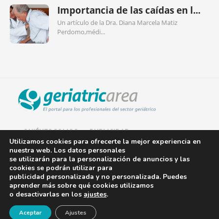
Importancia de las caídas en l...
Un artículo de la Dra. Diana Marcela Matiz
Perdomo,médi...
QUIÉNES SOMOS
PUBLICIDAD
Utilizamos cookies para ofrecerte la mejor experiencia en
nuestra web. Los datos personales
AVISO LEGAL
se utilizarán para la personalización de anuncios y las
cookies se podrán utilizar para
POLÍTICA DE COOKIES
publicidad personalizada y no personalizada. Puedes
aprender más sobre qué cookies utilizamos
POLÍTICA DE PRIVACIDAD
o desactivarlas en los
ajustes
.
¡Newsletter!
CONTACTO
Aceptar
Ajustes