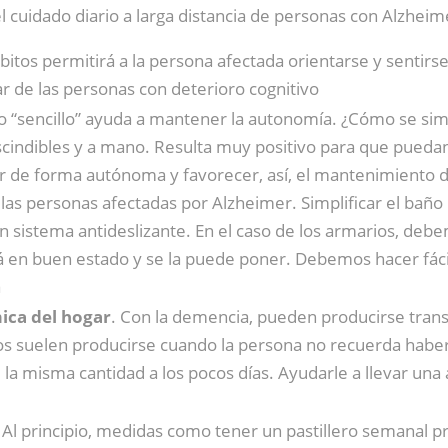
l cuidado diario a larga distancia de personas con Alzhei
bitos permitirá a la persona afectada orientarse y sentirs
ar de las personas con deterioro cognitivo
o “sencillo” ayuda a mantener la autonomía. ¿Cómo se simpl
scindibles y a mano. Resulta muy positivo para que puedan
gar de forma autónoma y favorecer, así, el mantenimiento d
 las personas afectadas por Alzheimer. Simplificar el baño 
ún sistema antideslizante. En el caso de los armarios, deb
en buen estado y se la puede poner. Debemos hacer fácil 
a
ica del hogar
. Con la demencia, pueden producirse tran
tos suelen producirse cuando la persona no recuerda habe
 la misma cantidad a los pocos días. Ayudarle a llevar una
. Al principio, medidas como tener un pastillero semanal 