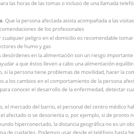
a las horas de las tomas o incluso de una llamada telefóni
a
. Que la persona afectada asista acompañada a las visit
 recomendaciones de los profesionales
ar cualquier peligro en el domicilio es recomendable tomar
ectores de humo y gas
s desórdenes en la alimentación son un riesgo importante
udar a que éstos lleven a cabo una alimentación equilibrad
, si la persona tiene problemas de movilidad, hacer la co
tos a los cambios en el comportamiento de la persona afect
ara conocer el desarrollo de la enfermedad, detectar cua
os, el mercado del barrio, el personal del centro médico h
l afectado si se desorienta o, por ejemplo, si de pronto no
mundo hiperconectado, la distancia geográfica no es un obs
orma de cuidarles. Podemos usar desde el teléfono hasta he