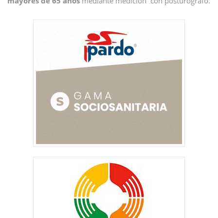
mayores de 65 años
mediante medición con posturógrafo.