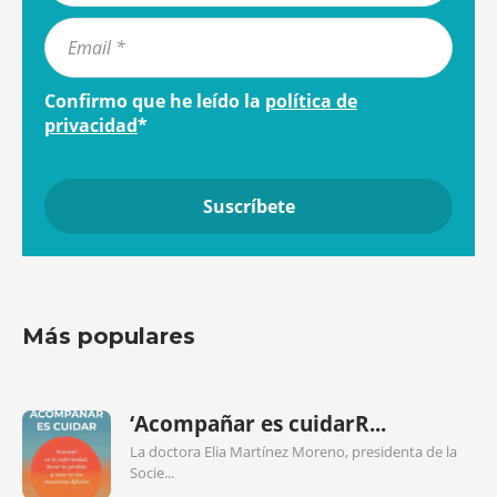
Confirmo que he leído la
política de
privacidad
*
Más populares
‘Acompañar es cuidarR...
La doctora Elia Martínez Moreno, presidenta de la
Socie...