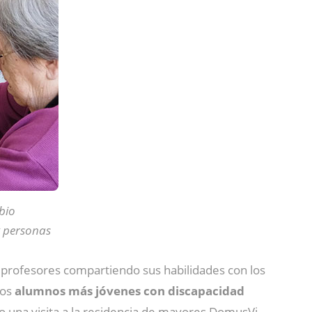
bio
y personas
 profesores compartiendo sus habilidades con los
los
alumnos más jóvenes con discapacidad
 una visita a la residencia de mayores DomusVi