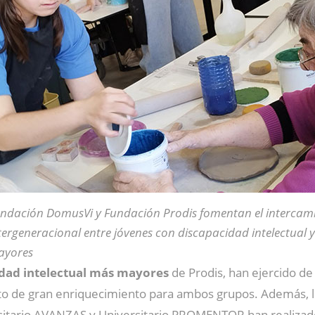
ndación DomusVi y Fundación Prodis fomentan el intercam
tergeneracional entre jóvenes con discapacidad intelectual 
ayores
dad intelectual más mayores
de Prodis, han ejercido de
 de gran enriquecimiento para ambos grupos. Además, 
itario AVANZAS y Universitario PROMENTOR han realizado