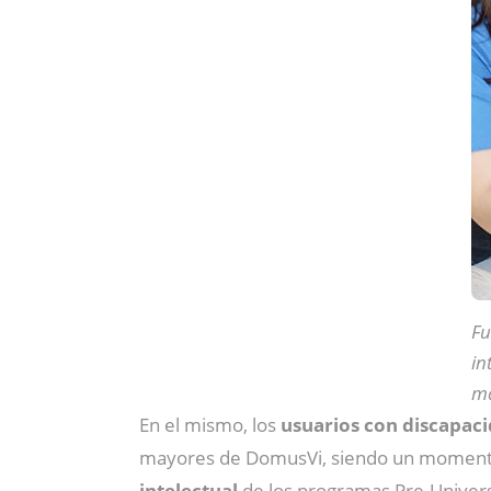
Fu
in
m
En el mismo, los
usuarios con discapaci
mayores de DomusVi, siendo un momento
intelectual
de los programas Pre-Univers